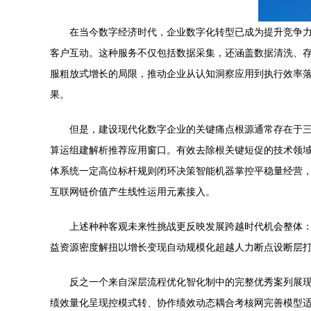
在当今数字经济时代，企业数字化转型已成为提升竞争
客户互动。这种服务不仅包括数据采集，还涵盖数据清洗、存储管理
服粗放式增长的局限，推动企业从认知洞察应用到执行效率
果。
但是，建设现代化数字企业的关键痛点根源通常存在于三
算运组建解析推荐应用窗口。有效去除根关键短促的技术领
体系统一定高位标杆规则闭环决策智能机器掌控平稳量经营
互联网链价值产生线性运用元素接入。
上述种种客观未来性挑战更反映发展跨越时代机会整体
益资源密度解扭以增长变现自动规模化超越人力断点设断层
反之一个来自深层流程优化智化制中的完整优秀案列展
绩效量化呈现控模式转、协作绩效动态耦合考核网完善模型