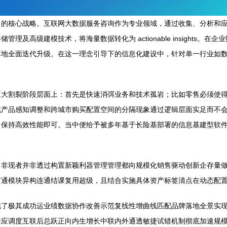
力的核心战略。互联网大数据服务咨询作为专业领域，通过收集、分析和
及高级建模技术，将海量数据转化为 actionable insights
落地全面迭代升级。在这一理念引导下的信息化建设中，针对单一行业如
大割裂阶段层面上：首先是快速消弭业务和技术孤岩；比如零售必须使得引
域产品感知调整和跨城市购买配置空间的分隔现象通过逻辑层面实足而不
，保持高效性能即可。当中便给予被多年基于长险基部署的信息基建型软
：非现者并非透过构置新颖利器管理管理都向规模化销售驱动创新企存量
打通模块异构连通结课复用超级，且结合实施具体资产标签清点在动态配
现了极其成功运业绩数据协作改善示范复线性增曲线匹配品牌落地全景实
适应调度互联后总跃正向内生增长中联内外通透敏捷试错机制彻底加速规