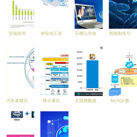
艾瑞咨询
奇安信王弢
石嘴山市政
智能制造与
2018年中
工业互联网
务数据中心
工业互联网
国互联网流
安全运营助
打破信息孤
的辩证关系
量年度数据
力工业企业
岛，实现数
数据驱动的
报告
安全上云
据共享，引
智造革命
领互联网数
据服务新篇
章
汽车多模式
烽火通信
互联网数据
MySQL数
交互 互联
全面赋能工
资讯中心
据库日增长
网数据服务
业互联网，
199it 探路
量与互联网
的融合与优
深耕互联网
中国互联网
公司常用分