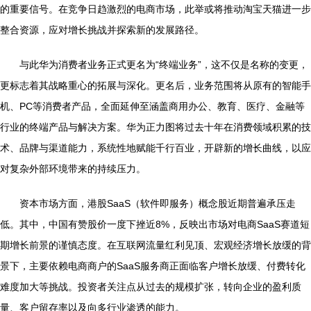
的重要信号。在竞争日趋激烈的电商市场，此举或将推动淘宝天猫进一步
整合资源，应对增长挑战并探索新的发展路径。
与此华为消费者业务正式更名为“终端业务”，这不仅是名称的变更，
更标志着其战略重心的拓展与深化。更名后，业务范围将从原有的智能手
机、PC等消费者产品，全面延伸至涵盖商用办公、教育、医疗、金融等
行业的终端产品与解决方案。华为正力图将过去十年在消费领域积累的技
术、品牌与渠道能力，系统性地赋能千行百业，开辟新的增长曲线，以应
对复杂外部环境带来的持续压力。
资本市场方面，港股SaaS（软件即服务）概念股近期普遍承压走
低。其中，中国有赞股价一度下挫近8%，反映出市场对电商SaaS赛道短
期增长前景的谨慎态度。在互联网流量红利见顶、宏观经济增长放缓的背
景下，主要依赖电商商户的SaaS服务商正面临客户增长放缓、付费转化
难度加大等挑战。投资者关注点从过去的规模扩张，转向企业的盈利质
量、客户留存率以及向多行业渗透的能力。